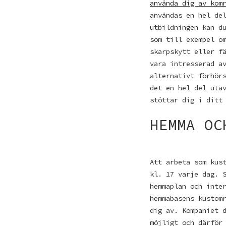
använda dig av kom
användas en hel de
utbildningen kan d
som till exempel o
skarpskytt eller f
vara intresserad a
alternativt förhör
det en hel del uta
stöttar dig i ditt
HEMMA OC
Att arbeta som kus
kl. 17 varje dag. 
hemmaplan och inte
hemmabasens kustom
dig av. Kompaniet 
möjligt och därför