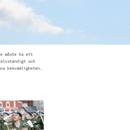
de måste ha ett
jälvständigt och
gna bekvämligheten.