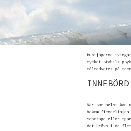
Kustjägarna tvinga
mycket stabilt psy
målmedvetet på sam
INNEBÖRD
När som helst kan 
bakom fiendelinjen
sabotage eller spa
det krävs i de fle