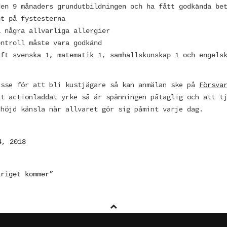
den 9 månaders grundutbildningen och ha fått godkända be
nt på fystesterna
a några allvarliga allergier
ontroll måste vara godkänd
aft svenska 1, matematik 1, samhällskunskap 1 och engels
esse för att bli kustjägare så kan anmälan ske på
Försva
tt actionladdat yrke så är spänningen påtaglig och att t
phöjd känsla när allvaret gör sig påmint varje dag.
4, 2018
AVIGERING
kriget kommer”