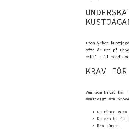
UNDERSKA
KUSTJÄGA
Inom yrket kustjäg
ofta är ute på upp
mobil till hands o
KRAV FÖR
Vem som helst kan 
samtidigt som prov
Du måste vara
Du ska ha ful
Bra hörsel