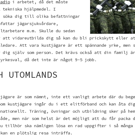
radio
i arbetet, då det måste
l tekniska hjälpmedel. I
u söka dig till olika befattningar
mfattar jägarsjukvårdare,
ältarbetare m.m. Skulle du sedan
v att vidareutbilda dig så kan du bli prickskytt eller a
sledare. Att vara kustjägare är ett spännande yrke, men 
v dig själv som person. Det krävs också att din familj ä
 yrkesval, då det inte är något 9-5 jobb.
H UTOMLANDS
tjägare är som nämnt, inte ett vanligt arbete där du beg
Som kustjägare ingår du i ett elitförband och kan åta di
rnationellt. Träning, övningar och utbildning sker på he
råde, men när som helst är det möjligt att du får packa 
du tillhör ska nämligen lösa en rad uppgifter i så många
 kan en plötslig resa inträffa.