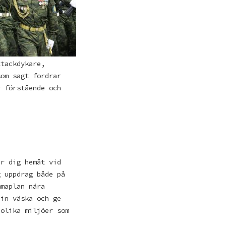
ttackdykare,
som sagt fordrar
r förstående och
er dig hemåt vid
g uppdrag både på
mmaplan nära
din väska och ge
 olika miljöer som