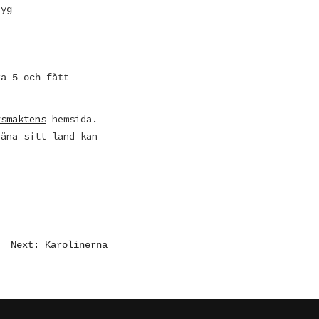
tyg
ka 5 och fått
rsmaktens
hemsida.
jäna sitt land kan
Next: Karolinerna