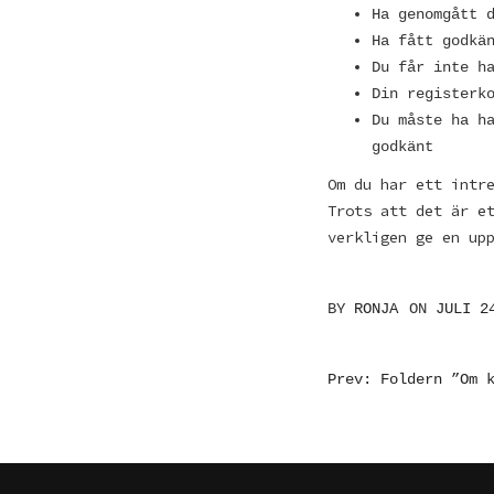
Ha genomgått 
Ha fått godkä
Du får inte h
Din registerk
Du måste ha h
godkänt
Om du har ett intr
Trots att det är e
verkligen ge en up
BY
RONJA
ON
JULI 2
INLÄGGSN
Prev: Foldern ”Om 