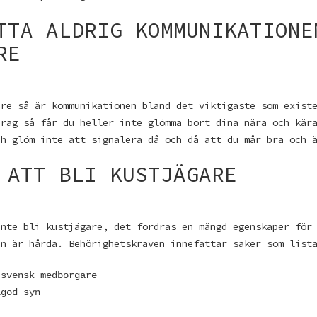
TTA ALDRIG KOMMUNIKATIONE
RE
are så är kommunikationen bland det viktigaste som exist
drag så får du heller inte glömma bort dina nära och kär
ch glöm inte att signalera då och då att du mår bra och 
 ATT BLI KUSTJÄGARE
inte bli kustjägare, det fordras en mängd egenskaper för
en är hårda. Behörighetskraven innefattar saker som list
 svensk medborgare
lgod syn