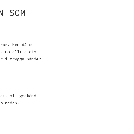
N SOM
erar. Men då du
a. Ha alltid din
är i trygga händer.
 att bli godkänd
as nedan.