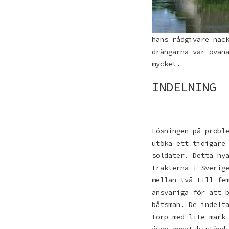
hans rådgivare nac
drängarna var ovan
mycket.
INDELNING
Lösningen på probl
utöka ett tidigare
soldater. Detta ny
trakterna i Sverig
mellan två till fe
ansvariga för att 
båtsman. De indelt
torp med lite mark
även annat bistånd