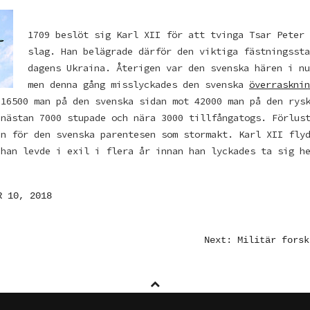
1709 beslöt sig Karl XII för att tvinga Tsar Peter 
slag. Han belägrade därför den viktiga fästningssta
dagens Ukraina. Återigen var den svenska hären i nu
men denna gång misslyckades den svenska
överrasknin
 16500 man på den svenska sidan mot 42000 man på den rys
 nästan 7000 stupade och nära 3000 tillfångatogs. Förlus
an för den svenska parentesen som stormakt. Karl XII fly
 han levde i exil i flera år innan han lyckades ta sig h
R 10, 2018
AVIGERING
Next: Militär forsk