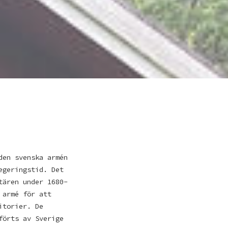
den svenska armén
egeringstid. Det
tären under 1680-
 armé för att
itorier. De
förts av Sverige