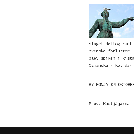
slaget deltog runt
svenska förluster,
blev spiken i kist
Osmanska riket där
BY
RONJA
ON
OKTOBE
INLÄGGSN
Prev: Kustjägarna