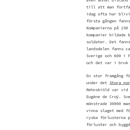
till att man fortf
idag ofta har bliv
första gången fann
Kompanierna på 150
kompanier bildade 
soldater. Det fann
landsdelen fanns c
Sverige och 600 i 
och det var i bruk
En stor framgång f
under det
Stora no
Rehnskiöld var vid
Eugène de Croÿ. Sv
mönstrade 30000 ma
vinna slaget med f
ryska förlusterna 
förluster och bygg