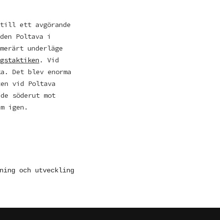
till ett avgörande
den Poltava i
merärt underläge
gstaktiken
. Vid
ka. Det blev enorma
ten vid Poltava
dde söderut mot
em igen.
ning och utveckling