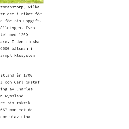
åtsmanstorp, vilka
att det i riket för
de för sin uppgift.
hållningen. Fyra
ntet med 1200
tare. I den finska
 6600 båtsmän i
värnpliktssystem
Estland år 1700
II och Carl Gustaf
ning av Charles
an Ryssland
are sin taktik
 667 man mot de
rdom utav sina