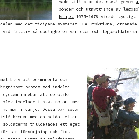
hade till stor del skett genom
u
bönder och utnyttjande av legos
kriget
1675-1679 visade tydligt 
kdelen med det tidigare systemet. De utskrivna, otränade
a vid fältliv så dödligheten var stor och legosoldaterna
emet blev att permanenta och
 begränsat system med indelta
a system innebar att de olika
e blev indelade i s.k. rotar, med
m hemman i varje. Dessa var sedan
bistå Kronan med en soldat eller
a soldaterna tilldelades ett eget
 för sin försörjning och fick
 av roten. Detta är anledningen