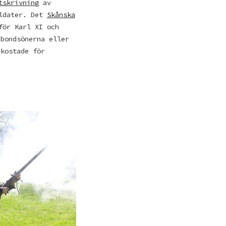
tskrivning
av
oldater. Det
Skånska
för Karl XI och
 bondsönerna eller
 kostade för