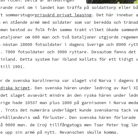
arande runt om i landet kan träffa på soldattorp eller b
it sommarstugor
prisvärd privat leasing
. Det här innebar 
s en stående armé med soldater som var beredda och träna
 man bestod av folk från samma trakt vilket ökade samman
bataljoner om 600 man och två bataljoner utgjorde regeme
s nästan 18000 fotsoldater i dagens Sverige och 8000 ryt
a. 7000 fotsoldater och 3000 ryttare. Dessutom fanns det
Finland. Detta system har ibland kallats för ett tidigt 
 till 1901.
ör de svenska karolinerna var slaget vid Narva i dagens 
rdiska kriget
. Den svenska hären under ledning av Karl X
 det slaget avsevärt mindre än den ryska hären under led
erige hade 10537 man plus 1800 på garnisonen i Narva med
n. Trots det numerära underläget kunde svenskarna tack v
örhållandevis små förluster. Den svenska hären förlorade
på 9000 man. de Croÿ tillfångatogs men Tsar Peter tog lä
de upp sin armé på nytt. Revanschen skulle komma.