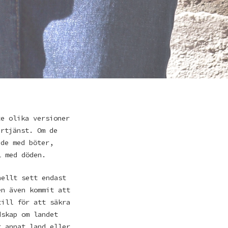
te olika versioner
ärtjänst. Om de
ade med böter,
l med döden.
nellt sett endast
en även kommit att
till för att säkra
dskap om landet
t annat land eller