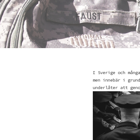
I Sverige och mång
men innebär i grun
underlåter att gen