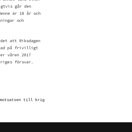
igtvis går den
denne är 18 år och
dningar och
 det att Riksdagen
rad på frivilligt
der våren 2017
eriges försvar.
motsatsen till krig