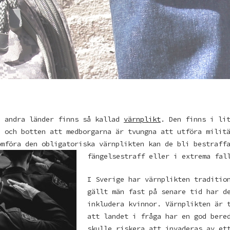
a andra länder finns så kallad
värnplikt
. Den finns i li
d och botten att medborgarna är tvungna att utföra milit
omföra den obligatoriska värnplikten kan de bli bestraff
fängelsestraff e
ller i extrema fal
I Sverige har värnplikten traditio
gällt män fast på senare tid har d
inkludera kvinnor. Värnplikten är 
att landet i fråga har en god bere
skulle riskera att invaderas av et