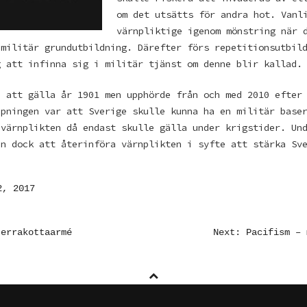
om det utsätts för andra hot. Vanl
värnpliktige igenom mönstring när 
 militär grundutbildning. Därefter förs repetitionsutbil
g att infinna sig i militär tjänst om denne blir kallad.
e att gälla år 1901 men upphörde från och med 2010 efter
ppningen var att Sverige skulle kunna ha en militär base
 värnplikten då endast skulle gälla under krigstider. Un
en dock att återinföra värnplikten i syfte att stärka Sv
2, 2017
AVIGERING
terrakottaarmé
Next: Pacifism – 