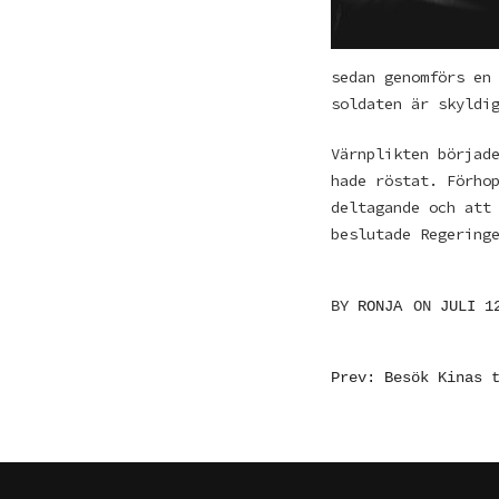
sedan genomförs en
soldaten är skyldi
Värnplikten börjad
hade röstat. Förho
deltagande och att
beslutade Regering
BY
RONJA
ON
JULI 1
INLÄGGSN
Prev: Besök Kinas 