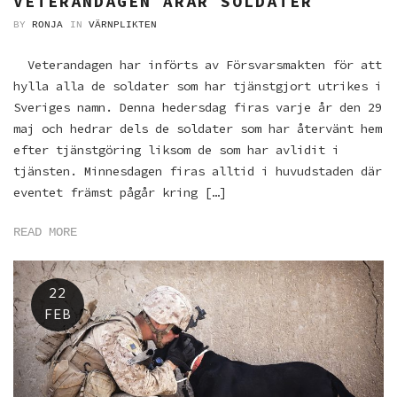
VETERANDAGEN ÄRAR SOLDATER
BY
RONJA
IN
VÄRNPLIKTEN
Veterandagen har införts av Försvarsmakten för att
hylla alla de soldater som har tjänstgjort utrikes i
Sveriges namn. Denna hedersdag firas varje år den 29
maj och hedrar dels de soldater som har återvänt hem
efter tjänstgöring liksom de som har avlidit i
tjänsten. Minnesdagen firas alltid i huvudstaden där
eventet främst pågår kring […]
READ MORE
22
FEB